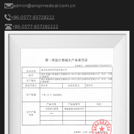
admin@anqimedical.com.cn
+86-0577-83728222
+86-0577-837282222