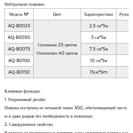
Нейтральная упаковка
Модель №
Цвет
Характеристики
Рулоны
AQ-B0025
2,5 см*5м
AQ-B0050
5 см*5м
Сплошные 25 цветов
AQ-B0075
7,5 см*5м
Отпечатано 40 цветов
AQ-B0100
10 см*5м
AQ-B0150
15см*5m
Ключевые функции:
1. Разрешимый дизайн
Повязка построена из нетканой ткани 30G, обеспечивающей чисту
ю и даже разрыв без необходимости в ножницах.
2. Самоудлеятное свойство
В отличие от традиционных повязков, наша сплоченная повязка над