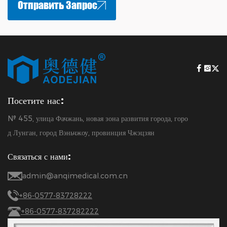
Отправить Запрос
Посетите нас:
№ 455, улица Фачжань, новая зона развития города, горо
д Лунган, город Вэньчжоу, провинция Чжэцзян
Связаться с нами:
admin@anqimedical.com.cn
+86-0577-83728222
+86-0577-837282222